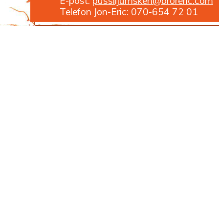
E-post:
pussiljumsken@broreric.com
Telefon Jon-Eric: 070-654 72 01