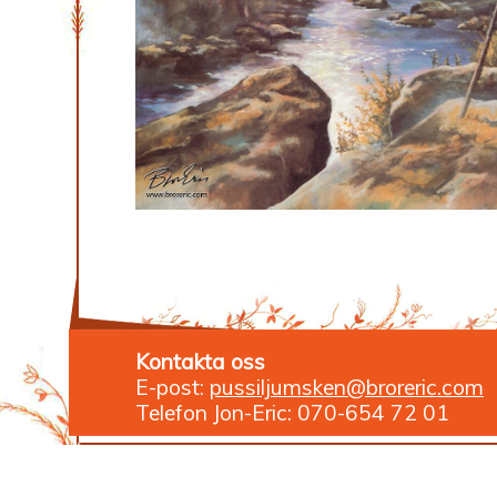
Kontakta oss
E-post:
pussiljumsken@broreric.com
Telefon Jon-Eric: 070-654 72 01