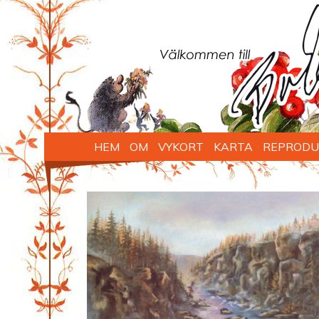
HEM
OM
VYKORT
KARTA
REPRODU