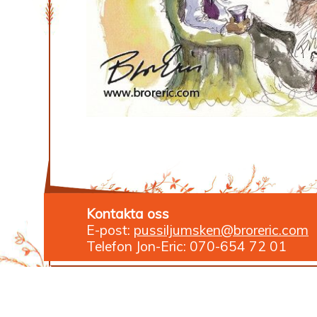
Kontakta oss
E-post:
pussiljumsken@broreric.com
Telefon Jon-Eric: 070-654 72 01