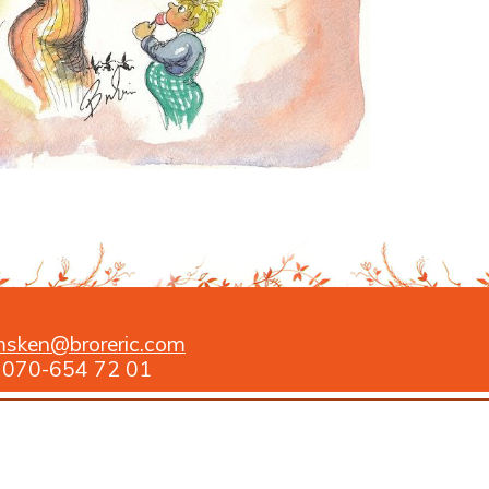
msken@broreric.com
c: 070-654 72 01