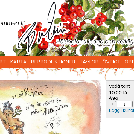
RT
KARTA
REPRODUKTIONER
TAVLOR
ÖVRIGT
ÖPP
Vadå tant
10,00 Kr
Antal
Lägg i kund