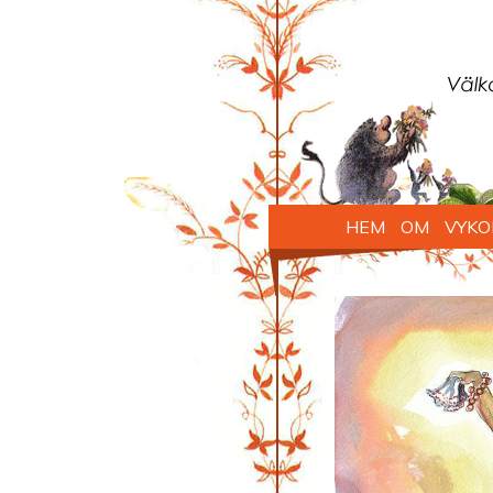
HEM
OM
VYKO