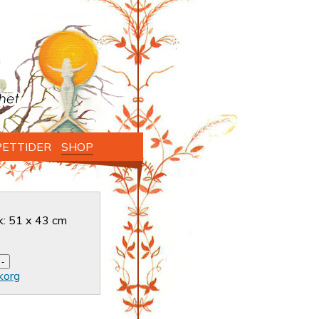
ETTIDER
SHOP
k: 51 x 43 cm
korg