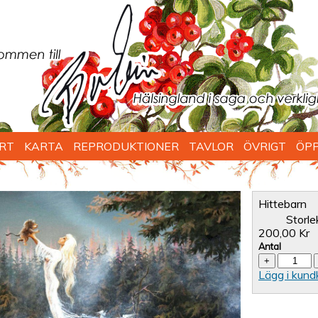
RT
KARTA
REPRODUKTIONER
TAVLOR
ÖVRIGT
ÖPP
Hittebarn
Storle
200,00 Kr
Antal
Lägg i kund