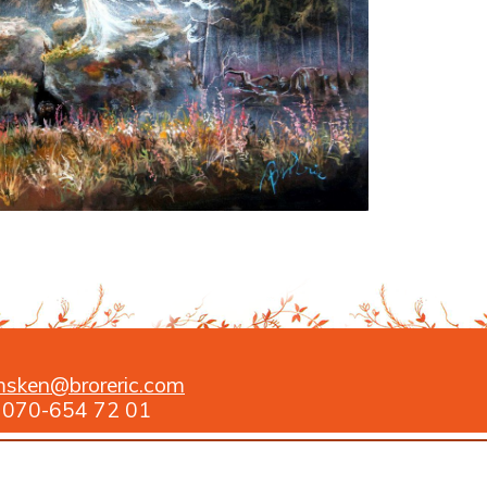
msken@broreric.com
c: 070-654 72 01