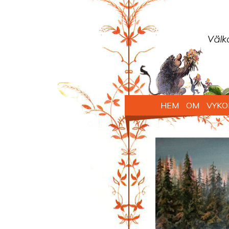
HEM
OM
VYKO