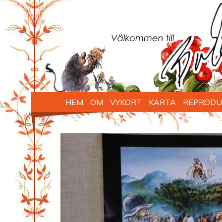
HEM
OM
VYKORT
KARTA
REPRODU