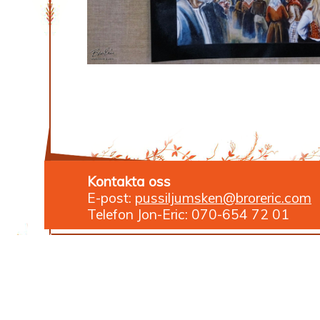
Kontakta oss
E-post:
pussiljumsken@broreric.com
Telefon Jon-Eric: 070-654 72 01