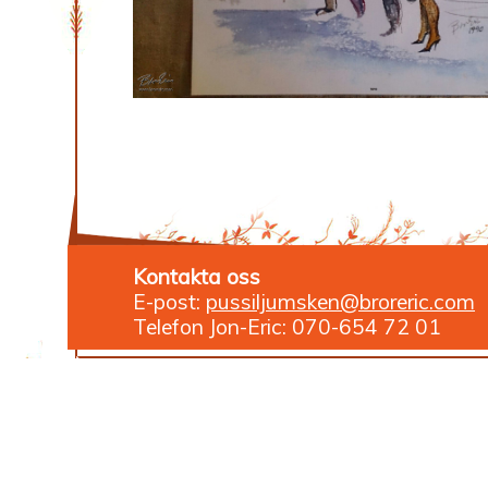
Kontakta oss
E-post:
pussiljumsken@broreric.com
Telefon Jon-Eric: 070-654 72 01