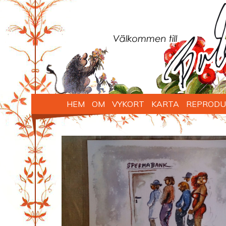
HEM
OM
VYKORT
KARTA
REPRODU