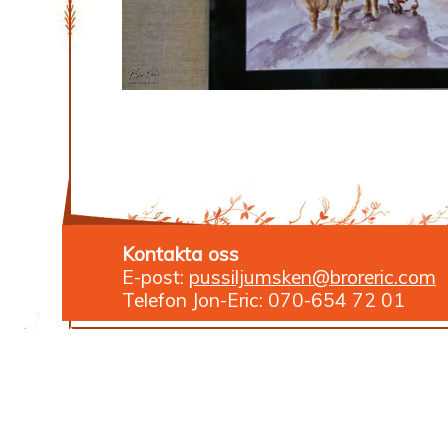
Kontakta oss
E-post:
pussiljumsken@broreric.com
Telefon Jon-Eric: 070-654 72 01