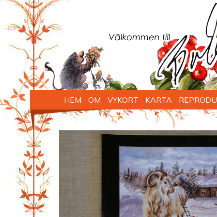
HEM
OM
VYKORT
KARTA
REPRODU